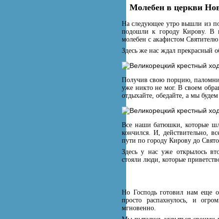
Молебен в церкви Нов
На следующее утро вышли из по
подошли к городу Кирову. В 
молебен с акафистом Святителю
Здесь же нас ждал прекрасный о
Получив свою порцию, паломник
уже никто не мог. В своем обр
отдыхайте, обедайте, а мы будем
Все наши батюшки, которые шл
кончился. И, действительно, вс
пути по городу Кирову до Свят
Здесь у нас уже открылось вт
стояли люди, которые приветств
Но Господь готовил нам еще о
просто распахнулось, и огр
мгновенно.