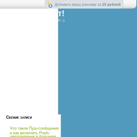
Добавить вашу рекламу за
25 рублей
Здорово тут!
ности для Вашей безмятежности! :-)
Свежие записи
Что такое Пуш-сообщения
и как включить Push-
уведомления в браузере