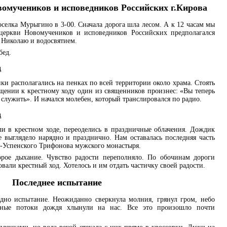
омучеников и исповедников Российских г.Кирова
селка Мурыгино в 3-00. Сначала дорога шла лесом. А к 12 часам мы
церкви Новомучеников и исповедников Российских предполагался
 Николаю и водосвятием.
бед.
и располагались на пенках по всей территории около храма. Стоять
ащении к крестному ходу один из священников произнес: «Вы теперь
 служить». И начался молебен, который транслировался по радио.
и в крестном ходе, переоделись в праздничные облачения. Дождик
е выглядело нарядно и празднично. Нам оставалась последняя часть
о-Успенского Трифонова мужского монастыря.
орое дыхание. Чувство радости переполняло. По обочинам дороги
овали крестный ход. Хотелось и им отдать частичку своей радости.
Последнее испытание
дно испытание. Неожиданно сверкнула молния, грянул гром, небо
омные потоки дождя хлынули на нас. Все это произошло почти