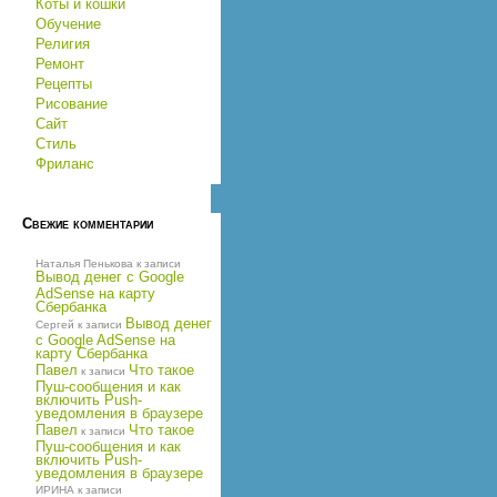
Коты и кошки
Обучение
Религия
Ремонт
Рецепты
Рисование
Сайт
Стиль
Фриланс
Свежие комментарии
Наталья Пенькова
к записи
Вывод денег с Google
AdSense на карту
Сбербанка
Вывод денег
Сергей
к записи
с Google AdSense на
карту Сбербанка
Павел
Что такое
к записи
Пуш-сообщения и как
включить Push-
уведомления в браузере
Павел
Что такое
к записи
Пуш-сообщения и как
включить Push-
уведомления в браузере
ИРИНА
к записи