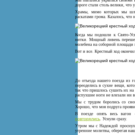
Мы пытались укрыться своими п
дороге стали столь велики, что
Храмы, мимо которых мы шли
раскатами грома. Казалось, что
Когда мы подошли к Свято-Ус
нитки. Мощный ливень перешел
молебена на соборной площади 
Вот и все. Крестный ход окончил
До отъезда нашего поезда из г
переоделись в сухие вещи, кот
так что пришлось сушить их на 
распухшие ноги не влезали ни в
Мы с трудом боролись со сном
Хорошо, что моя подруга прояви
В поезде опять весь вагон 
повторялись
. Уснули сразу.
Утром мы с Надеждой проснула
утренние молитвы, оберегая наш 