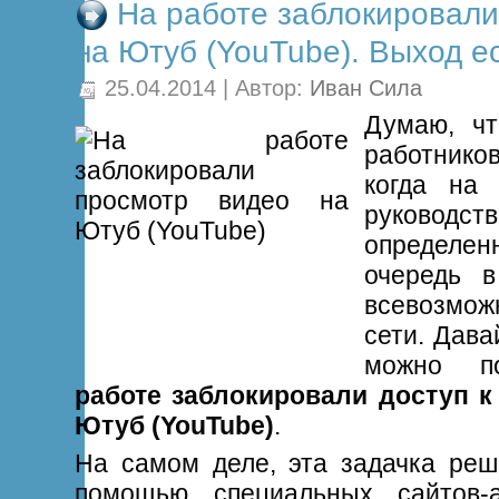
На работе заблокировали
на Ютуб (YouTube). Выход ес
25.04.2014 | Автор:
Иван Сила
Думаю, ч
работнико
когда на 
руководств
определен
очередь в
всевозм
сети. Дава
можно п
работе заблокировали доступ к
Ютуб (YouTube)
.
На самом деле, эта задачка реш
помощью специальных сайтов-а