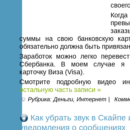
своего
Ког
прев
зака
суммы на свою банковскую кар
обязательно должна быть привязан
Заработок можно легко перевес
Сбербанка. В моем случае я 
карточку Виза (Visa).
Смотрите подробную видео и
остальную часть записи »
Рубрика:
Деньги
,
Интернет
|
Комме
Как убрать звук в Скайпе
уведомления о сообщениях