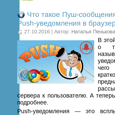
Что такое Пуш-сообщения
Push-уведомления в браузе
27.10.2016 | Автор:
Наталья Пеньков
В это
о те
наз
уведо
чего
кр
пред
расс
сервера к пользователю. А тепер
подробнее.
Push-уведомления — это вспл