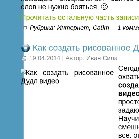
слов не нужно бояться. 🙂
Прочитать остальную часть записи
Рубрика:
Интернет
,
Сайт
|
1 комм
Как создать рисованное 
19.04.2014 | Автор:
Иван Сила
Сегод
охват
созд
виде
прос
зада
Нау
смеш
все: о