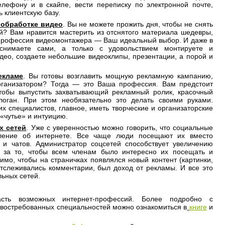
лефону и в скайпе, вести переписку по электронной почте,
 клиентскую базу.
 обработке видео
. Вы не можете прожить дня, чтобы не снять
ей? Вам нравится мастерить из отснятого материала шедевры,
профессия видеомонтажера — Ваш идеальный выбор. И даже в
снимаете сами, а только с удовольствием монтируете и
део, создаете небольшие видеоклипы, презентации, а порой и
екламе
. Вы готовы возглавить мощную рекламную кампанию,
рганизатором? Тогда — это Ваша профессия. Вам предстоит
чтобы выпустить захватывающий рекламный ролик, красочный
оган. При этом необязательно это делать своими руками.
х специалистов, главное, иметь творческие и организаторские
«чутье» и интуицию.
х сетей
. Уже с уверенностью можно говорить, что социальные
вление об интернете. Все чаще люди посещают их вместо
 и чатов. Администратор соцсетей способствует увеличению
ет за то, чтобы всем членам было интересно их посещать и
имо, чтобы на страничках появлялся новый контент (картинки,
, отслеживались комментарии, был доход от рекламы. И все это
ьных сетей.
сть возможных интернет-профессий. Более подробно с
 востребованных специальностей можно ознакомиться в
книге
и