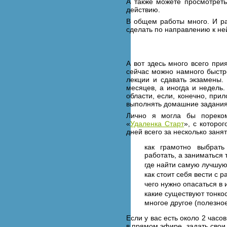
А также можете просмотрет
действию.
В общем работы много. И ра
сделать по направлению к не
А вот здесь много всего при
сейчас можно намного быстр
лекции и сдавать экзамены.
месяцев, а иногда и недель
области, если, конечно, при
выполнять домашние задания
Лично я могла бы пореком
«
Удаленка Старт
», с которо
дней всего за несколько заня
как грамотно выбрат
работать, а заниматься
где найти самую лучшую
как стоит себя вести с 
чего нужно опасаться в 
какие существуют тонко
многое другое (полезно
Если у вас есть около 2 час
в прямом эфире, задать свои 