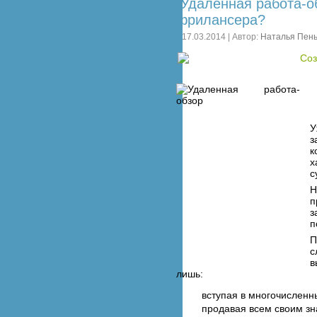
Удаленная работа-о
фрилансера?
17.03.2014 | Автор:
Наталья Пень
У
з
к
х
с
Н
п
з
п
П
с
в
лишь:
вступая в многочислен
продавая всем своим з