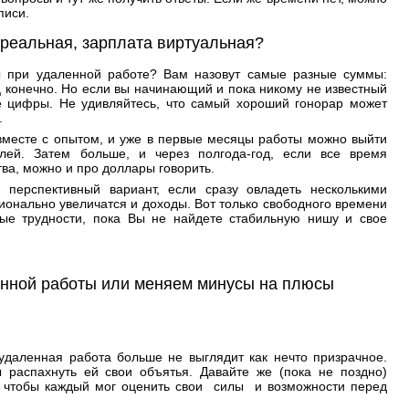
писи.
 реальная, зарплата виртуальная?
ы при удаленной работе? Вам назовут самые разные суммы:
ц конечно. Но если вы начинающий и пока никому не известный
ие цифры. Не удивляйтесь, что самый хороший гонорар может
.
вместе с опытом, и уже в первые месяцы работы можно выйти
лей. Затем больше, и через полгода-год, если все время
тва, можно и про доллары говорить.
перспективный вариант, если сразу овладеть несколькими
онально увеличатся и доходы. Вот только свободного времени
ные трудности, пока Вы не найдете стабильную нишу и свое
енной работы или меняем минусы на плюсы
 удаленная работа больше не выглядит как нечто призрачное.
 распахнуть ей свои объятья. Давайте же (пока не поздно)
, чтобы каждый мог оценить свои силы и возможности перед