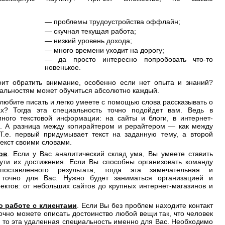
— проблемы трудоустройства оффлайн;
— скучная текущая работа;
— низкий уровень дохода;
— много времени уходит на дорогу;
— да просто интересно попробовать что-то
новенькое.
ит обратить внимание, особенно если нет опыта и знаний?
льностям может обучиться абсолютно каждый.
 любите писать и легко умеете с помощью слова рассказывать о
х? Тогда эта специальность точно подойдет вам. Ведь в
ного текстовой информации: на сайты и блоги, в интернет-
и. А разница между копирайтером и рерайтером — как между
Т.е. первый придумывает текст на заданную тему, а второй
екст своими словами.
ов
. Если у Вас аналитический склад ума, Вы умеете ставить
ути их достижения. Если Вы способны организовать команду
оставленного результата, тогда эта замечательная и
 точно для Вас. Нужно будет заниматься организацией и
ектов: от небольших сайтов до крупных интернет-магазинов и
о работе с клиентами
. Если Вы без проблем находите контакт
чно можете описать достоинство любой вещи так, что человек
ь, то эта удаленная специальность именно для Вас. Необходимо