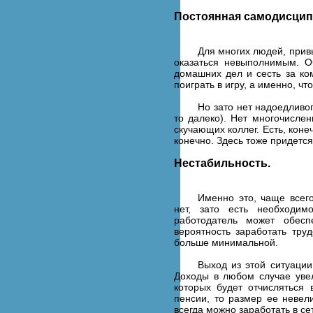
Постоянная самодисцип
Для многих людей, прив
оказаться невыполнимым. О
домашних дел и сесть за ко
поиграть в игру, а именно, чт
Но зато нет надоедливог
то далеко). Нет многочисл
скучающих коллег. Есть, коне
конечно. Здесь тоже придетс
Нестабильность.
Именно это, чаще всего
нет, зато есть необходим
работодатель может обесп
вероятность заработать тру
больше минимальной.
Выход из этой ситуации
Доходы в любом случае увел
которых будет отчисляться
пенсии, то размер ее невел
всегда можно заработать в се