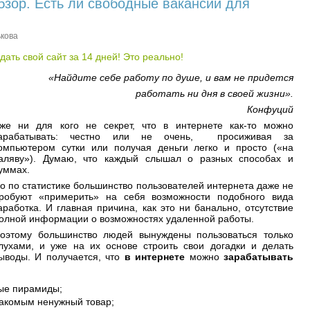
бзор. Есть ли свободные вакансии для
кова
«Найдите себе работу по душе,
и вам
не придется
работать ни дня в своей жизни».
Конфуций
же ни для кого не секрет, что в интернете как-то можно
арабатывать: честно или не очень, просиживая за
омпьютером сутки или получая деньги легко и просто («на
аляву»). Думаю, что каждый слышал о разных способах и
уммах.
о по статистике большинство пользователей интернета даже не
робуют «примерить» на себя возможности подобного вида
аработка. И главная причина, как это ни банально, отсутствие
олной информации о возможностях удаленной работы.
оэтому большинство людей вынуждены пользоваться только
лухами, и уже на их основе строить свои догадки и делать
ыводы. И получается, что
в интернете
можно
зарабатывать
ные пирамиды;
накомым ненужный товар;