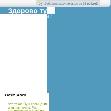
Добавить вашу рекламу за
25 рублей
Здорово тут!
ности для Вашей безмятежности! :-)
Свежие записи
Что такое Пуш-сообщения
и как включить Push-
уведомления в браузере