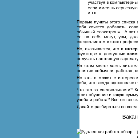
участвуя в компьютерны
если имеешь серьезную 
и т.п.
Первые пункты этого списка 
себя хочется добавить: со
обычный «лохотрон». А вот 
ее на себя могут, увы, да
специалистом в этих професс
Но, оказывается, что
в интер
вкус и цвет», доступные
всем
получать настоящую зарплату
На этом месте часть читател
понятие «обычная работа», ка
Но кто-то может с интерес
себя, что всегда вдохновляет
Что это за специальности? К
стоит обучение и какую сумм
учеба и работа? Все ли так 
Давайте разбираться со всем 
Вакан