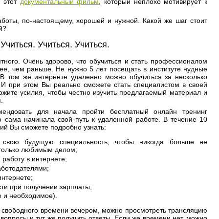
ь этот
документальный фильм
, который неплохо мотивирует к
боты, по-настоящему, хорошей и нужной. Какой же шаг стоит
й?
Учиться. Учиться. Учиться.
ятного. Очень здорово, что обучиться и стать профессионалом
ее, чем раньше. Не нужно 5 лет посещать в институте нудные
 В том же интернете удаленно можно обучиться за несколько
. И при этом Вы реально сможете стать специалистом в своей
ложите усилия, чтобы честно изучить предлагаемый материал и
.
ендовать для начала пройти бесплатный онлайн тренинг
го сама начинала свой путь к удаленной работе. В течение 10
тий Вы сможете подробно узнать:
ь свою будущую специальность, чтобы никогда больше не
 только любимым делом;
 работу в интернете;
работодателями;
интернете;
сти при получении зарплаты;
е и необходимое).
ов свободного времени вечером, можно просмотреть трансляцию
вопросы и тут же получить ответы. Если же времени нет, можно