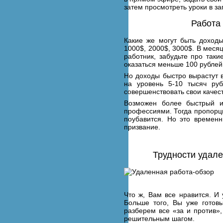
затем просмотреть уроки в за
Работа
Какие же могут быть доход
1000$, 2000$, 3000$. В меся
работник, забудьте про так
оказаться меньше 100 рублей
Но доходы быстро вырастут 
на уровень 5-10 тысяч руб
совершенствовать свои качес
Возможен более быстрый и 
профессиями. Тогда пропорци
поубавится. Но это времен
призвание.
Трудности удал
Что ж, Вам все нравится. И
Больше того, Вы уже готовы
разберем все «за и против»
решительным шагом.