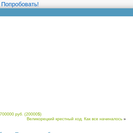
 Попробовать!
Разные полез
700000 руб. (20000$)
Великорецкий крестный ход. Как все начиналось
»