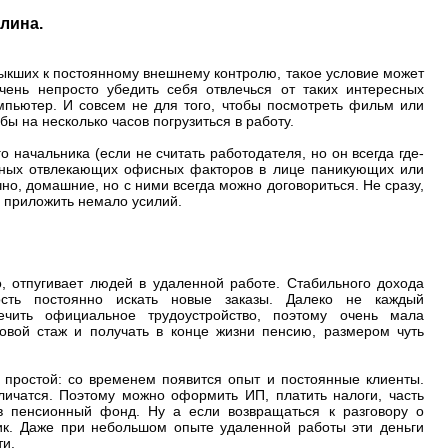
лина.
ыкших к постоянному внешнему контролю, такое условие может
чень непросто убедить себя отвлечься от таких интересных
мпьютер. И совсем не для того, чтобы посмотреть фильм или
обы на несколько часов погрузиться в работу.
о начальника (если не считать работодателя, но он всегда где-
енных отвлекающих офисных факторов в лице паникующих или
чно, домашние, но с ними всегда можно договориться. Не сразу,
я приложить немало усилий.
, отпугивает людей в удаленной работе. Стабильного дохода
ость постоянно искать новые заказы. Далеко не каждый
ечить официальное трудоустройство, поэтому очень мала
довой стаж и получать в конце жизни пенсию, размером чуть
 простой: со временем появится опыт и постоянные клиенты.
ичатся. Поэтому можно оформить ИП, платить налоги, часть
 в пенсионный фонд. Ну а если возвращаться к разговору о
ик. Даже при небольшом опыте удаленной работы эти деньги
ти.