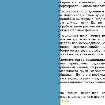
общаться с клиентами по те
формировать и анализировать
Специалист по созданию и
на видео себя и своих друз
достойные «Оскара»? Тогда 
том случае, если Вы не 
обрабатываете различные ви
документальные фильмы.
Специалист по интернет р
быть ее вдохновителем и о
сделать все необходимое, 
баннер, запоминающийся сл
Можно организовать сторонни
способности, а также особое 
Администратор социальны
сети перевернули предста
привычных сайтов, форумов
численности групп, отвеча
общаться. Для этого необход
текст, видео, ссылки и т.д.)
делает администратор социал
Это только небольшая ча
возможностями этих и других
статье
.