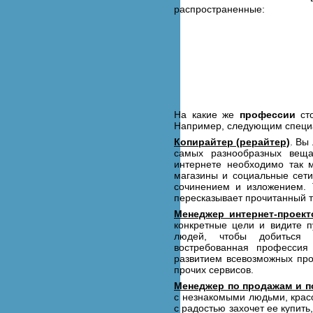
распространенные:
На какие же
профессии
сто
Например, следующим специа
Копирайтер (рерайтер)
. Вы
самых разнообразных веща
интернете необходимо так м
магазины и социальные сет
сочинением и изложением. 
пересказывает прочитанный т
Менеджер интернет-проект
конкретные цели и видите п
людей, чтобы добиться п
востребованная профессия
развитием всевозможных про
прочих сервисов.
Менеджер по продажам и п
с незнакомыми людьми, красо
с радостью захочет ее купит