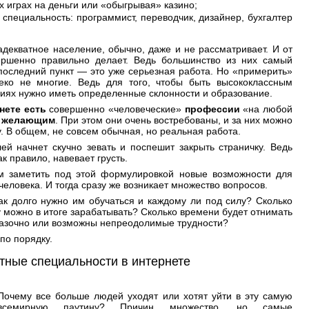
х играх на деньги или «обыгрывая» казино;
специальность: программист, переводчик, дизайнер, бухгалтер
адекватное население, обычно, даже и не рассматривает. И от
вершенно правильно делает. Ведь большинство из них самый
последний пункт — это уже серьезная работа. Но «примерить»
леко не многие. Ведь для того, чтобы быть высококлассным
иях нужно иметь определенные склонности и образование.
нете есть
совершенно «человеческие»
профессии
«на любой
 желающим
. При этом они очень востребованы, и за них можно
. В общем, не совсем обычная, но реальная работа.
ей начнет скучно зевать и поспешит закрыть страничку. Ведь
к правило, навевает грусть.
ом заметить под этой формулировкой новые возможности для
 человека. И тогда сразу же возникает множество вопросов.
ак долго нужно им обучаться и каждому ли под силу? Сколько
у можно в итоге зарабатывать? Сколько времени будет отнимать
сказочно или возможны непреодолимые трудности?
по порядку.
тные специальности в интернете
Почему все больше людей уходят или хотят уйти в эту самую
всемирную паутину? Причин множество, но самые