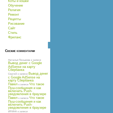
Коты и кошки
Обучение
Религия
Ремонт
Рецепты
Рисование
Сайт
Стиль
Фриланс
Свежие комментарии
Наталья Пенькова
к записи
Вывод денег с Google
AdSense на карту
Сбербанка
Вывод денег
Сергей
к записи
с Google AdSense на
карту Сбербанка
Павел
Что такое
к записи
Пуш-сообщения и как
включить Push-
уведомления в браузере
Павел
Что такое
к записи
Пуш-сообщения и как
включить Push-
уведомления в браузере
ИРИНА
к записи