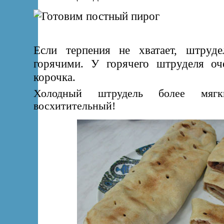
Если терпения не хватает, штруд
горячими. У горячего штруделя оч
корочка.
Холодный штрудель более мягк
восхитительный!