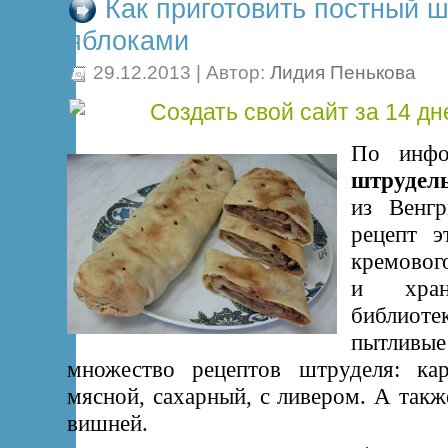
Как приготовить постный ш
яблоками
29.12.2013 | Автор:
Лидия Пенькова
По инфо
штрудел
из Венгр
рецепт 
кремовог
и хран
библиот
пытлив
множество рецептов штруделя: кар
мясной, сахарный, с ливером. А также
вишней.